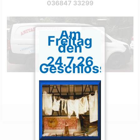
036847 33299
Am
Freitag
den
24.7.26
Geschlossen.