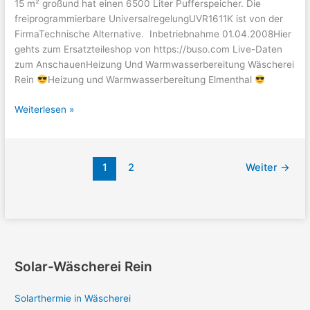
15 m² großund hat einen 6500 Liter Pufferspeicher. Die
freiprogrammierbare UniversalregelungUVR1611K ist von der
FirmaTechnische Alternative. Inbetriebnahme 01.04.2008Hier
gehts zum Ersatzteileshop von https://buso.com Live-Daten
zum AnschauenHeizung Und Warmwasserbereitung Wäscherei
Rein
Heizung und Warmwasserbereitung Elmenthal
Solarthermie
Weiterlesen »
in
Wäscherei
1
2
Weiter
→
Solar-Wäscherei Rein
Solarthermie in Wäscherei