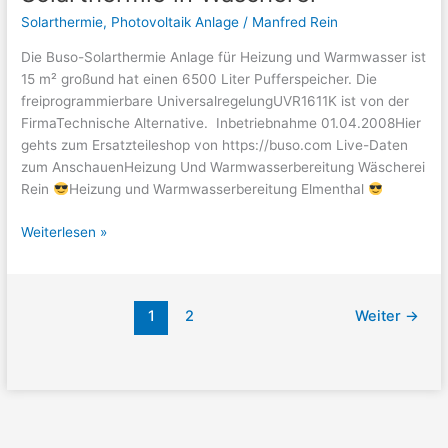
Solarthermie
,
Photovoltaik Anlage
/
Manfred Rein
Die Buso-Solarthermie Anlage für Heizung und Warmwasser ist
15 m² großund hat einen 6500 Liter Pufferspeicher. Die
freiprogrammierbare UniversalregelungUVR1611K ist von der
FirmaTechnische Alternative. Inbetriebnahme 01.04.2008Hier
gehts zum Ersatzteileshop von https://buso.com Live-Daten
zum AnschauenHeizung Und Warmwasserbereitung Wäscherei
Rein
Heizung und Warmwasserbereitung Elmenthal
Solarthermie
Weiterlesen »
in
Wäscherei
1
2
Weiter
→