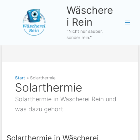
Zum
Wäschere
Inhalt
springen
i Rein
"Nicht nur sauber,
sonder rein."
Start
Solarthermie
Solarthermie
Solarthermie in Wäscherei Rein und
was dazu gehört.
Solarthermie in Wäscherei